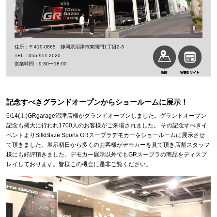
〒410-0865 静岡県沼津市東間門1丁目2-3
055-951-2020
9:30〜18:00
記念すべきグランドオープンからショールームに展示！
6/14(土)GRgarage沼津店様がグランドオープンしました。グランドオープン
記念も盛大に行われ1700人のお客様がご来場されました。 その記念すべきイ
ベントよりSilkBlaze Sports GRスープラデモカーをショールームに展示させ
て頂きました。展示初日から多くのお客様がデモカーを見て頂き店舗スタッフ
様にも好評頂きました。デモカー展示以外でもGRスープラの商品をディスプ
レイしております。皆様この機会に是非ご覧ください。