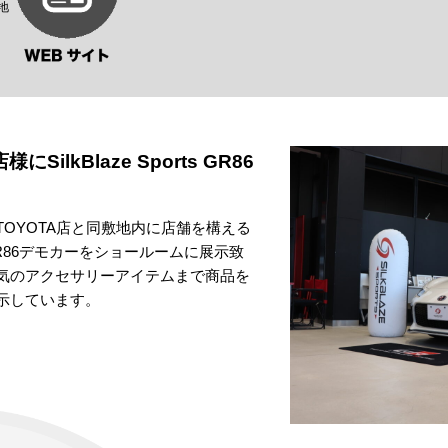
地
SilkBlaze Sports GR86
 TOYOTA店と同敷地内に店舗を構える
orts GR86デモカーをショールームに展示致
気のアクセサリーアイテムまで商品を
示しています。