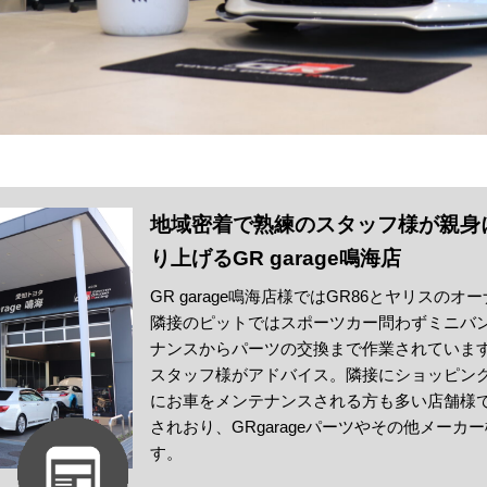
地域密着で熟練のスタッフ様が親身
り上げるGR garage鳴海店
GR garage鳴海店様ではGR86とヤリス
隣接のピットではスポーツカー問わずミニバ
ナンスからパーツの交換まで作業されていま
スタッフ様がアドバイス。隣接にショッピン
にお車をメンテナンスされる方も多い店舗様で
されおり、GRgarageパーツやその他メー
す。