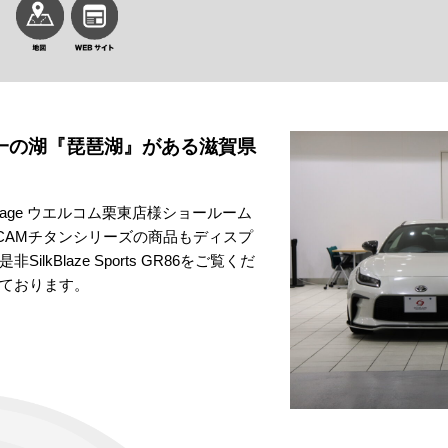
86 日本一の湖『琵琶湖』がある滋賀県
GR garage ウエルコム栗東店様ショールーム
GICAMチタンシリーズの商品もディスプ
kBlaze Sports GR86をご覧くだ
しております。