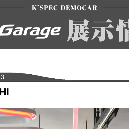
13
HI