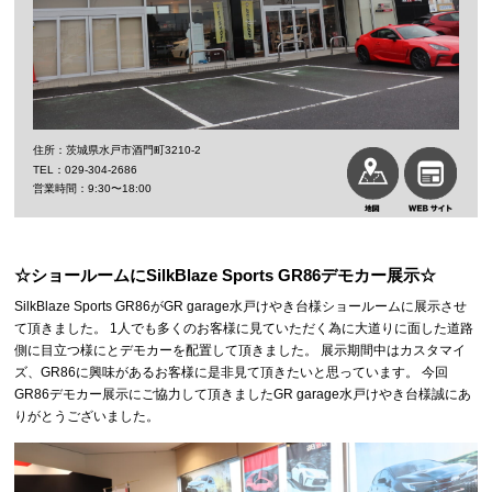
茨城県水戸市酒門町3210-2
029-304-2686
9:30〜18:00
☆ショールームにSilkBlaze Sports GR86デモカー展示☆
SilkBlaze Sports GR86がGR garage水戸けやき台様ショールームに展示させ
て頂きました。 1人でも多くのお客様に見ていただく為に大道りに面した道路
側に目立つ様にとデモカーを配置して頂きました。 展示期間中はカスタマイ
ズ、GR86に興味があるお客様に是非見て頂きたいと思っています。 今回
GR86デモカー展示にご協力して頂きましたGR garage水戸けやき台様誠にあ
りがとうございました。