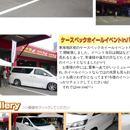
東海地区初のケースペックホイールイベント
て 開催致しました。イベント当日は雑誌な
見れるとあって､常連様や遠方の方などたく
のイベントとなりました(^○^)
お客様の中には､愛車へあてがいシミュレー
れ､ホイールイベントならではの光景も見られま
ントも残りわずかとなってます!今後のイベン
っかりチェックしてくださいね!
それではsee you(^^♪