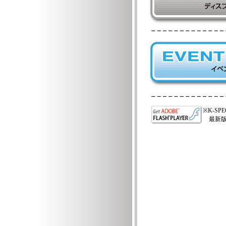
※K-SP
最新版の